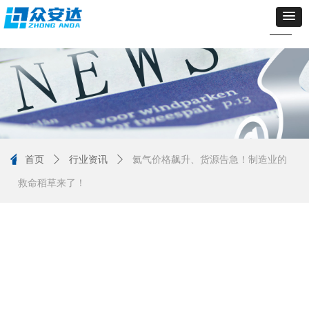
낀
首页
ꄲ
行业资讯
ꄲ
氦气价格飙升、货源告急！制造业的
救命稻草来了！