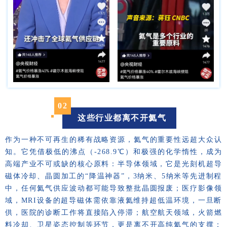
02
这些行业都离不开氦气
作为一种不可再生的稀有战略资源，氦气的重要性远超大众认
知。它凭借极低的沸点（-268.9℃）和极强的化学惰性，成为
高端产业不可或缺的核心原料：半导体领域，它是光刻机超导
磁体冷却、晶圆加工的“降温神器”，3纳米、5纳米等先进制程
中，任何氦气供应波动都可能导致整批晶圆报废；医疗影像领
域，MRI设备的超导磁体需依靠液氦维持超低温环境，一旦断
供，医院的诊断工作将直接陷入停滞；航空航天领域，火箭燃
料冷却、卫星姿态控制等环节，更是离不开高纯氦气的支撑；