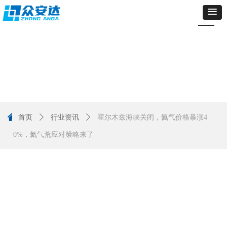
낀
首页
ꄲ
行业资讯
ꄲ
霍尔木兹海峡关闭，氦气价格暴涨4
0%，氦气荒应对策略来了